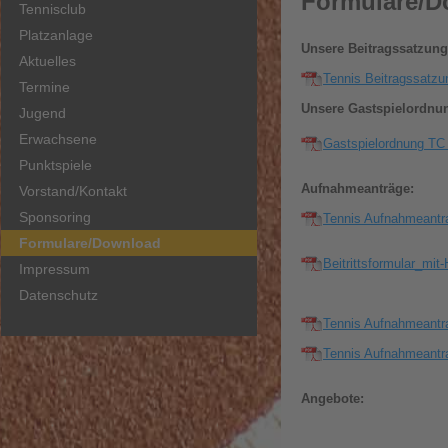
Formulare/D
Tennisclub
Platzanlage
Unsere Beitragssatzung
Aktuelles
Tennis Beitragssatz
Termine
Unsere Gastspielordnu
Jugend
Erwachsene
Gastspielordnung TC
Punktspiele
Aufnahmeanträge:
Vorstand/Kontakt
Sponsoring
Tennis Aufnahmeantr
Formulare/Download
Beitrittsformular_mi
Impressum
Datenschutz
Tennis Aufnahmeantr
Tennis Aufnahmeantr
Angebote: